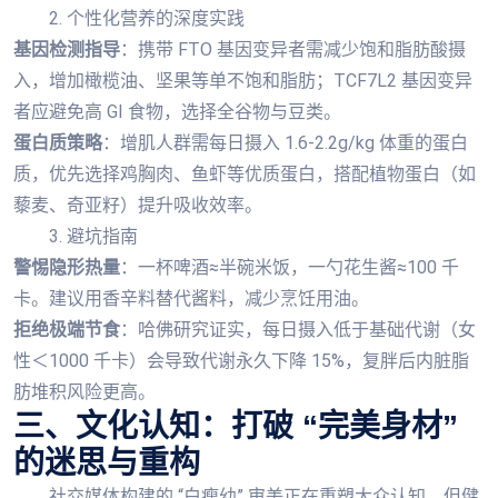
2. 个性化营养的深度实践
基因检测指导
：携带 FTO 基因变异者需减少饱和脂肪酸摄
入，增加橄榄油、坚果等单不饱和脂肪；TCF7L2 基因变异
者应避免高 GI 食物，选择全谷物与豆类。
蛋白质策略
：增肌人群需每日摄入 1.6-2.2g/kg 体重的蛋白
质，优先选择鸡胸肉、鱼虾等优质蛋白，搭配植物蛋白（如
藜麦、奇亚籽）提升吸收效率。
3. 避坑指南
警惕隐形热量
：一杯啤酒≈半碗米饭，一勺花生酱≈100 千
卡。建议用香辛料替代酱料，减少烹饪用油。
拒绝极端节食
：哈佛研究证实，每日摄入低于基础代谢（女
性＜1000 千卡）会导致代谢永久下降 15%，复胖后内脏脂
肪堆积风险更高。
三、文化认知：打破 “完美身材”
的迷思与重构
社交媒体构建的 “白瘦幼” 审美正在重塑大众认知，但健