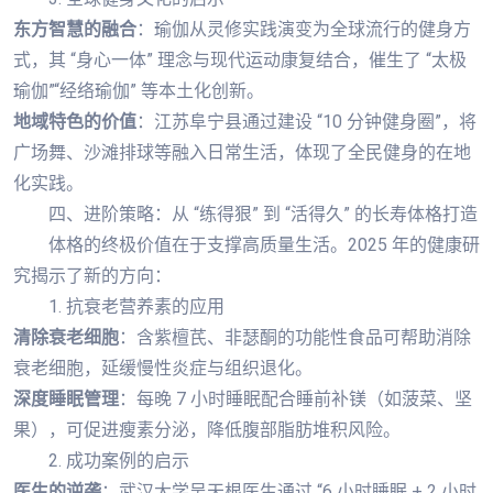
东方智慧的融合
：瑜伽从灵修实践演变为全球流行的健身方
式，其 “身心一体” 理念与现代运动康复结合，催生了 “太极
瑜伽”“经络瑜伽” 等本土化创新。
地域特色的价值
：江苏阜宁县通过建设 “10 分钟健身圈”，将
广场舞、沙滩排球等融入日常生活，体现了全民健身的在地
化实践。
四、进阶策略：从 “练得狠” 到 “活得久” 的长寿体格打造
体格的终极价值在于支撑高质量生活。2025 年的健康研
究揭示了新的方向：
1. 抗衰老营养素的应用
清除衰老细胞
：含紫檀芪、非瑟酮的功能性食品可帮助消除
衰老细胞，延缓慢性炎症与组织退化。
深度睡眠管理
：每晚 7 小时睡眠配合睡前补镁（如菠菜、坚
果），可促进瘦素分泌，降低腹部脂肪堆积风险。
2. 成功案例的启示
医生的逆袭
：武汉大学吴天根医生通过 “6 小时睡眠 + 2 小时