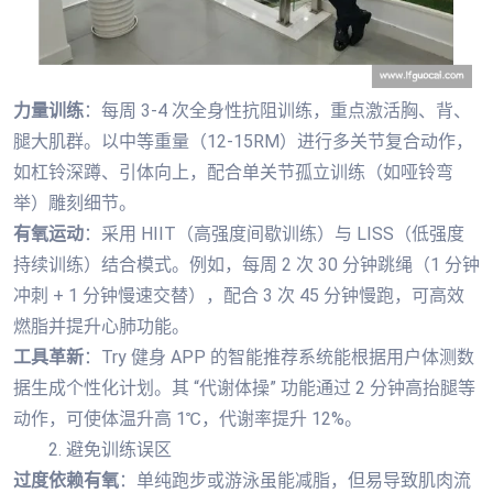
力量训练
：每周 3-4 次全身性抗阻训练，重点激活胸、背、
腿大肌群。以中等重量（12-15RM）进行多关节复合动作，
如杠铃深蹲、引体向上，配合单关节孤立训练（如哑铃弯
举）雕刻细节。
有氧运动
：采用 HIIT（高强度间歇训练）与 LISS（低强度
持续训练）结合模式。例如，每周 2 次 30 分钟跳绳（1 分钟
冲刺 + 1 分钟慢速交替），配合 3 次 45 分钟慢跑，可高效
燃脂并提升心肺功能。
工具革新
：Try 健身 APP 的智能推荐系统能根据用户体测数
据生成个性化计划。其 “代谢体操” 功能通过 2 分钟高抬腿等
动作，可使体温升高 1℃，代谢率提升 12%。
2. 避免训练误区
过度依赖有氧
：单纯跑步或游泳虽能减脂，但易导致肌肉流