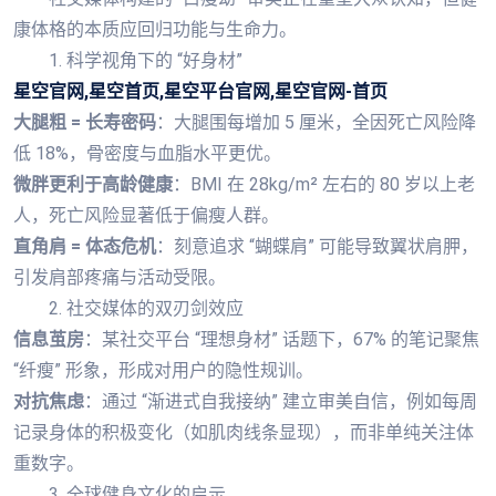
康体格的本质应回归功能与生命力。
1. 科学视角下的 “好身材”
星空官网,星空首页,星空平台官网,星空官网-首页
大腿粗 = 长寿密码
：大腿围每增加 5 厘米，全因死亡风险降
低 18%，骨密度与血脂水平更优。
微胖更利于高龄健康
：BMI 在 28kg/m² 左右的 80 岁以上老
人，死亡风险显著低于偏瘦人群。
直角肩 = 体态危机
：刻意追求 “蝴蝶肩” 可能导致翼状肩胛，
引发肩部疼痛与活动受限。
2. 社交媒体的双刃剑效应
信息茧房
：某社交平台 “理想身材” 话题下，67% 的笔记聚焦
“纤瘦” 形象，形成对用户的隐性规训。
对抗焦虑
：通过 “渐进式自我接纳” 建立审美自信，例如每周
记录身体的积极变化（如肌肉线条显现），而非单纯关注体
重数字。
3. 全球健身文化的启示