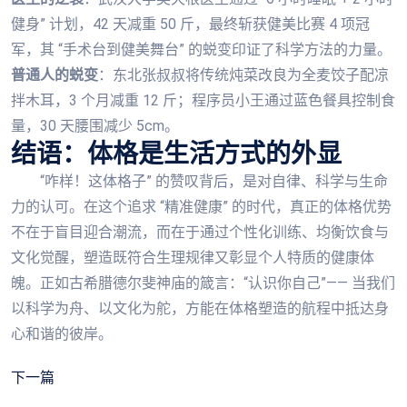
健身” 计划，42 天减重 50 斤，最终斩获健美比赛 4 项冠
军，其 “手术台到健美舞台” 的蜕变印证了科学方法的力量。
普通人的蜕变
：东北张叔叔将传统炖菜改良为全麦饺子配凉
拌木耳，3 个月减重 12 斤；程序员小王通过蓝色餐具控制食
量，30 天腰围减少 5cm。
结语：体格是生活方式的外显
“咋样！这体格子” 的赞叹背后，是对自律、科学与生命
力的认可。在这个追求 “精准健康” 的时代，真正的体格优势
不在于盲目迎合潮流，而在于通过个性化训练、均衡饮食与
文化觉醒，塑造既符合生理规律又彰显个人特质的健康体
魄。正如古希腊德尔斐神庙的箴言：“认识你自己”—— 当我们
以科学为舟、以文化为舵，方能在体格塑造的航程中抵达身
心和谐的彼岸。
下一篇