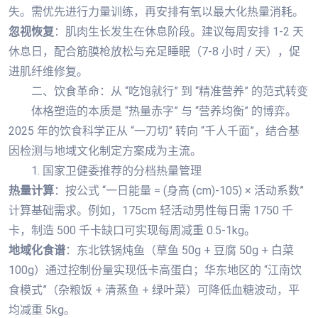
失。需优先进行力量训练，再安排有氧以最大化热量消耗。
忽视恢复
：肌肉生长发生在休息阶段。建议每周安排 1-2 天
休息日，配合筋膜枪放松与充足睡眠（7-8 小时 / 天），促
进肌纤维修复。
二、饮食革命：从 “吃饱就行” 到 “精准营养” 的范式转变
体格塑造的本质是 “热量赤字” 与 “营养均衡” 的博弈。
2025 年的饮食科学正从 “一刀切” 转向 “千人千面”，结合基
因检测与地域文化制定方案成为主流。
1. 国家卫健委推荐的分档热量管理
热量计算
：按公式 “一日能量 = (身高 (cm)-105) × 活动系数”
计算基础需求。例如，175cm 轻活动男性每日需 1750 千
卡，制造 500 千卡缺口可实现每周减重 0.5-1kg。
地域化食谱
：东北铁锅炖鱼（草鱼 50g + 豆腐 50g + 白菜
100g）通过控制份量实现低卡高蛋白；华东地区的 “江南饮
食模式”（杂粮饭 + 清蒸鱼 + 绿叶菜）可降低血糖波动，平
均减重 5kg。