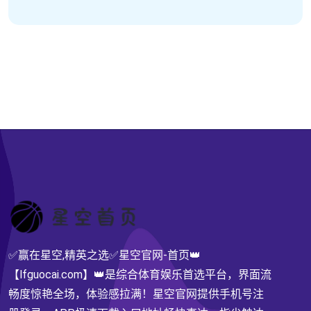
✅赢在星空,精英之选✅星空官网-首页👑
【lfguocai.com】👑是综合体育娱乐首选平台，界面流
畅度惊艳全场，体验感拉满！星空官网提供手机号注