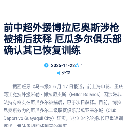
前中超外援博拉尼奥斯涉枪
被捕后获释 厄瓜多尔俱乐部
确认其已恢复训练
2025-11-23
1
分享
据西班牙《马卡报》6 月 17 日报道，前上海申花、重庆
两江竞技外援米勒 - 博拉尼奥斯（Miller Bolaños）因涉嫌非
法持有枪支在厄瓜多尔被捕后，已于次日获释。目前，博拉
尼奥斯效力的厄瓜多尔二级联赛俱乐部瓜亚基尔城（Club
Deportivo Guayaquil City）证实，这位 34 岁的队长已重返训
练场，专注备战即将到来的赛事。