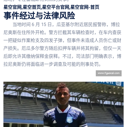
星空官网,星空首页,星空平台官网,星空官网-首页
事件经过与法律风险
当地时间 6 月 15 日，瓜亚基尔附近居民报警称，博拉
尼奥斯在住所外开枪。警方拦截其车辆检查时，在车内查获
一把疑似作案枪支及四发子弹，但事件未造成人员伤亡或财
产损失。厄瓜多尔警方随后扣押车辆并将其拘留，但仅一天
后即允许其缴纳保释金获释。不过，司法部门明确表示，博
拉尼奥斯仍将面临进一步调查及可能的刑事处罚。