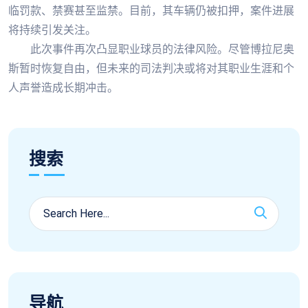
临罚款、禁赛甚至监禁。目前，其车辆仍被扣押，案件进展
将持续引发关注。
此次事件再次凸显职业球员的法律风险。尽管博拉尼奥
斯暂时恢复自由，但未来的司法判决或将对其职业生涯和个
人声誉造成长期冲击。
搜索
导航