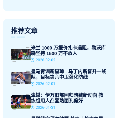
推荐文章
米兰 1000 万报价扎卡遇阻，勒沃库
森坚持 1500 万不放人
2026-02-02
皇马青训新星琼 - 马丁内斯晋升一线
队，目标第六中卫强化防线
2026-02-01
津媒：伊万旧部回归暗藏新动向 教
练组用人凸显熟面孔偏好
2026-01-31