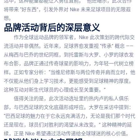
活中，这种能量都能让人勇往直前。” 他还暗示，此次合作
将带来 “好东西”，引发外界对 Nike 未来足球项目的无限遐
想。
品牌活动背后的深层意义
作为全球运动品牌的领军者，Nike 此次策划的跨代际交
流活动并非偶然。近年来，足球界愈发重视 “传承” 概念 ——
从梅西与巴乔的世纪同框，到托雷斯与大罗、小罗的球衣发
布合影，品牌正通过传奇球星的影响力，为年轻一代树立榜
样。正如专家分析：“当维尼修斯与两位传奇并肩而立时，他
不仅能从他们身上学习技术，更能感受到足球精神的厚度。
这种互动对新生代球员的心理成长至关重要。”
值得关注的是，此次活动选址里约热内卢的私人俱乐
部，与巴西足球的文化底蕴形成呼应。大罗在采访中提到：
“巴西足球的魅力在于它永远充满活力，无论是我们那个时代
还是现在，球员们对胜利的渴望从未改变。” 这种精神的延
续，正是 Nike 希望通过活动传递给全球球迷的核心价值。