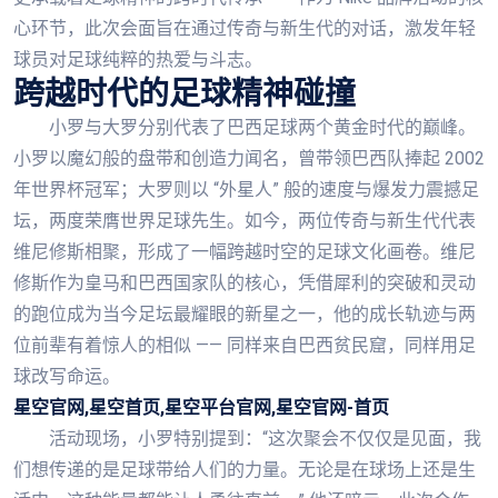
心环节，此次会面旨在通过传奇与新生代的对话，激发年轻
球员对足球纯粹的热爱与斗志。
跨越时代的足球精神碰撞
小罗与大罗分别代表了巴西足球两个黄金时代的巅峰。
小罗以魔幻般的盘带和创造力闻名，曾带领巴西队捧起 2002
年世界杯冠军；大罗则以 “外星人” 般的速度与爆发力震撼足
坛，两度荣膺世界足球先生。如今，两位传奇与新生代代表
维尼修斯相聚，形成了一幅跨越时空的足球文化画卷。维尼
修斯作为皇马和巴西国家队的核心，凭借犀利的突破和灵动
的跑位成为当今足坛最耀眼的新星之一，他的成长轨迹与两
位前辈有着惊人的相似 —— 同样来自巴西贫民窟，同样用足
球改写命运。
星空官网,星空首页,星空平台官网,星空官网-首页
活动现场，小罗特别提到：“这次聚会不仅仅是见面，我
们想传递的是足球带给人们的力量。无论是在球场上还是生