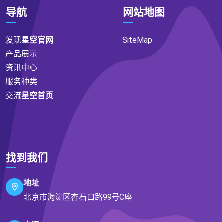
导航
网站地图
发现
星空官网
SiteMap
产品展示
资讯中心
服务种类
交流
星空首页
找到我们
地址
北京市海淀区杏石口路99号C座