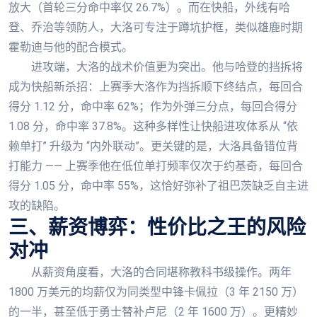
放大（首轮三分命中率仅 26.7%）。而在快船，外线有哈
登、乔治等领防人，大洛可专注于蹲坑护框，类似雄鹿时期
霍勒迪与他的配合模式。
进攻端，大洛的战术价值更为突出。他与哈登的挡拆将
成为快船新杀招：上赛季大洛作为挡拆顺下终结点，每回合
得分 1.12 分，命中率 62%；作为外弹三分点，每回合得分
1.08 分，命中率 37.8%。这种多样性让快船进攻体系从 “依
赖单打” 升级为 “内外联动”。更关键的是，大洛具备错位背
打能力 —— 上赛季他在低位单打频率仅次于约基奇，每回合
得分 1.05 分，命中率 55%，这恰好弥补了祖巴茨缺乏自主进
攻的缺陷。
三、薪资博弈：性价比之王的风险
对冲
从薪资角度看，大洛的合同堪称教科书级操作。两年
1800 万美元的均薪仅为同类型中锋卡佩拉（3 年 2150 万）
的一半，甚至低于勇士替补卢尼（2 年 1600 万）。更精妙