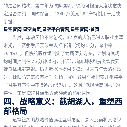
的是合同结构：第二年为球队选项，快船可根据大洛状态决
定是否续约，同时保留了 1240 万美元的中产特例用于后续
引援。
星空官网,星空首页,星空平台官网,星空官网-首页
当然，年龄风险不容忽视。37 岁的大洛已进入职业生涯
末期，上赛季季后赛效率大幅下滑（场均 5 分，命中率
36.4%）。但快船医疗组制定了专属保养方案，计划将其场
均时间控制在 25 分钟以内，并通过瑜伽训练和抗炎饮食延
缓身体机能衰退。历史数据也提供支撑：过去五年大洛在场
时，球队防守篮板率提升 2.1%，护框效果与祖巴茨几乎持平
（对手篮下命中率 59% vs 57%）。这种 “低风险高回报” 的
特性，正是 ESPN 给出 A 级评级的核心原因。
四、战略意义：截胡湖人，重塑西
部格局
这笔签约的战略价值远超篮球层面。湖人此前将大洛视